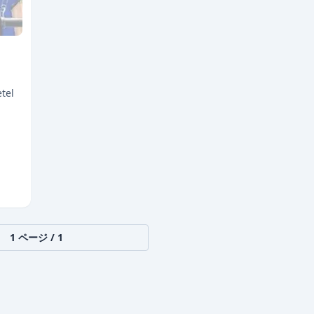
】
tel
1
ページ /
1