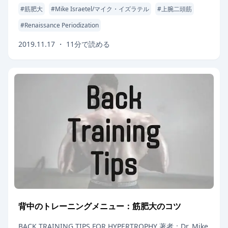
#
筋肥大
#
Mike Israetel/マイク・イズラテル
#
上腕二頭筋
#
Renaissance Periodization
2019.11.17
・
11
分で読める
背中のトレーニングメニュー：筋肥大のコツ
BACK TRAINING TIPS FOR HYPERTROPHY 著者：Dr. Mike