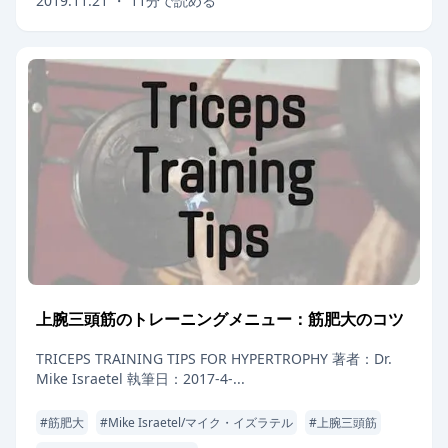
2019.11.21
・
11
分で読める
上腕三頭筋のトレーニングメニュー：筋肥大のコツ
TRICEPS TRAINING TIPS FOR HYPERTROPHY 著者：Dr.
Mike Israetel 執筆日：2017-4-...
#
筋肥大
#
Mike Israetel/マイク・イズラテル
#
上腕三頭筋