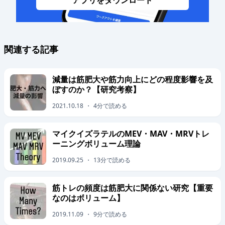
アプリをダウンロード
関連する記事
減量は筋肥大や筋力向上にどの程度影響を及
ぼすのか？【研究考察】
2021.10.18
・
4
分で読める
マイクイズラテルのMEV・MAV・MRVトレ
ーニングボリューム理論
2019.09.25
・
13
分で読める
筋トレの頻度は筋肥大に関係ない研究【重要
なのはボリューム】
2019.11.09
・
9
分で読める