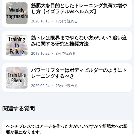
筋肥大を目的としたトレーニング負荷の増や
し方【イズラテルvsヘルムズ】
2020.10.18
・
17
分で読める
筋トレは限界までやらない方がいい？追い込
みに関する研究と推奨方法
2019.10.22
・
8
分で読める
パワーリフターはボディビルダーのようにト
レーニングするべき
2020.02.24
・
23
分で読める
関連する質問
ベンチプレスではアーチを作った方がいいですか？筋肥大への影
響が気になります。