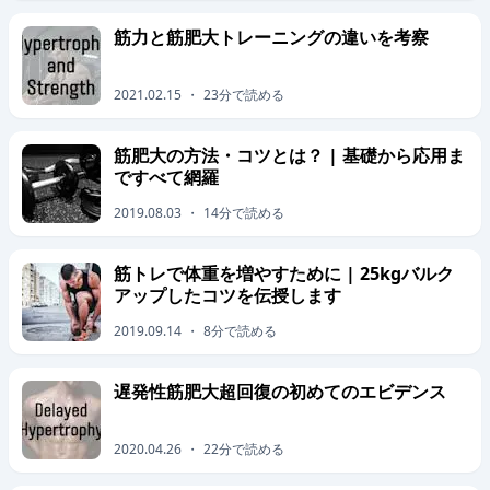
筋力と筋肥大トレーニングの違いを考察
2021.02.15
・
23
分で読める
筋肥大の方法・コツとは？ | 基礎から応用ま
ですべて網羅
2019.08.03
・
14
分で読める
筋トレで体重を増やすために | 25kgバルク
アップしたコツを伝授します
2019.09.14
・
8
分で読める
遅発性筋肥大超回復の初めてのエビデンス
2020.04.26
・
22
分で読める