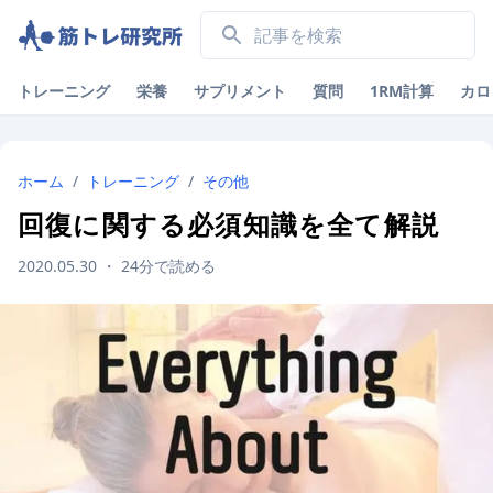
トレーニング
栄養
サプリメント
質問
1RM計算
カロ
ホーム
/
トレーニング
/
その他
回復に関する必須知識を全て解説
2020.05.30
・
24
分で読める