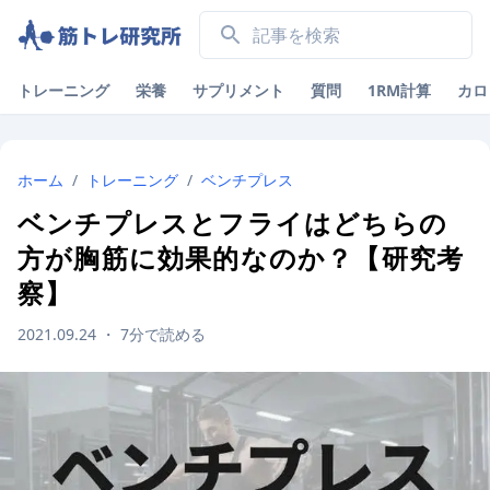
トレーニング
栄養
サプリメント
質問
1RM計算
カロ
ホーム
/
トレーニング
/
ベンチプレス
ベンチプレスとフライはどちらの
方が胸筋に効果的なのか？【研究考
察】
2021.09.24
・
7
分で読める