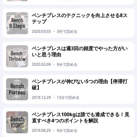
ベンチプレスのテクニックを向上させる8ス
テップ
2020.03.03
・
3
分で読める
ベンチプレスは週3回の頻度でやった方がい
いと思う理由
2020.02.09
・
9
分で読める
ベンチプレスが伸びない5つの理由【停滞打
破】
2019.12.29
・
12
分で読める
ベンチプレス100kgは誰でも達成できる！見
直すべき4つのポイントを解説
2019.08.25
・
9
分で読める