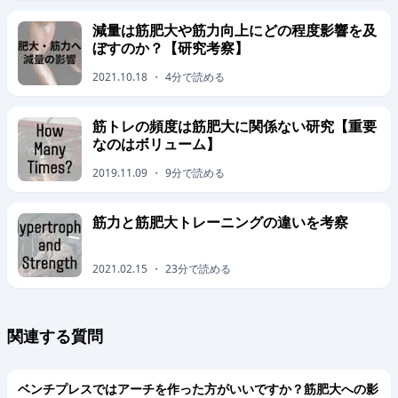
減量は筋肥大や筋力向上にどの程度影響を及
ぼすのか？【研究考察】
2021.10.18
・
4
分で読める
筋トレの頻度は筋肥大に関係ない研究【重要
なのはボリューム】
2019.11.09
・
9
分で読める
筋力と筋肥大トレーニングの違いを考察
2021.02.15
・
23
分で読める
関連する質問
ベンチプレスではアーチを作った方がいいですか？筋肥大への影