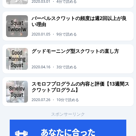
2020.03.01
・
4
分で読める
バーベルスクワットの頻度は週2回以上が良
い理由
2020.01.05
・
9
分で読める
グッドモーニング型スクワットの直し方
2020.04.16
・
3
分で読める
スモロフプログラムの内容と評価【13週間ス
クワットプログラム】
2020.07.26
・
10
分で読める
スポンサーリンク