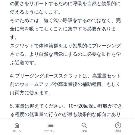
の固さをサポートするために呼吸を自然と効果的に
使えるようになります。
そのためには、短く浅い呼吸をするのではなく、完
全に息を吸って吐くことに集中する必要がありま
す。
スクワットで体幹筋群をより効果的にブレーシング
させる、より自然な感覚にするのに必要な動作を学
ぶ近道です。
ブリージングポーズスクワットは、高重量セット
前のウォームアップや高重量後の補助種目、もしく
は両方に使えます。
重量は抑えてください。10〜20回深い呼吸ができ
る程度の低重量で行うのが最も効果的な傾向にあり
ます。
その方が怪我のリスクも抑えられます。マックス重
ホーム
カテゴリー
検索
質問