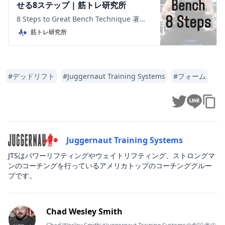
せる8ステップ | 筋トレ研究所
8 Steps to Great Bench Technique 著
者：Chad Wesley Smith 執筆日：2014-9-
筋トレ研究所
24 (2020-3-3訳) 本記事は、Juggernaut
Training Syste ...
#
デッドリフト
#
Juggernaut Training Systems
#
フォーム
Juggernaut Training Systems
JTSはパワーリフティングやウェイトリフティング、ストロングマ
ンのコーチングを行っているアメリカトップのコーチンググルー
プです。
Chad Wesley Smith