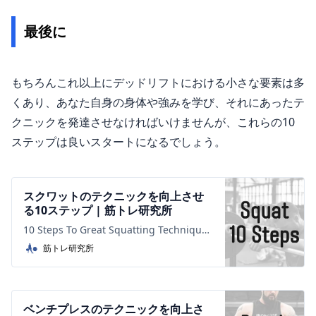
最後に
もちろんこれ以上にデッドリフトにおける小さな要素は多
くあり、あなた自身の身体や強みを学び、それにあったテ
クニックを発達させなければいけませんが、これらの10
ステップは良いスタートになるでしょう。
スクワットのテクニックを向上させ
る10ステップ | 筋トレ研究所
10 Steps To Great Squatting Technique
著者：Chad Wesley Smith 執筆日：2014-
筋トレ研究所
8-20 (2020-3-1訳) 本記事は、Juggernaut
Training ...
ベンチプレスのテクニックを向上さ