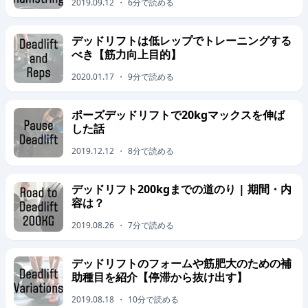
2019.09.12
・
6
分で読める
デッドリフトは低レップでトレーニングする
べき【筋力向上目的】
2020.01.17
・
9
分で読める
ポーズデッドリフトで20kgマックスを伸ば
した話
2019.12.12
・
8
分で読める
デッドリフト200kgまでの道のり | 期間・内
容は？
2019.08.26
・
7
分で読める
デッドリフトのフォームや筋肥大のための補
助種目を紹介【停滞から抜け出す】
2019.08.18
・
10
分で読める