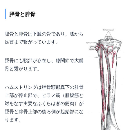
脛骨と腓骨
脛骨と腓骨は下腿の骨であり、膝から
足首まで繋がっています。
脛骨にも顆部が存在し、膝関節で大腿
骨と繋がります。
ハムストリングは脛骨顆部真下の腓骨
上部が停止部で、ヒラメ筋（腓腹筋と
対をなす主要なふくらはぎの筋肉）が
脛骨と腓骨上部の後ろ側が起始部にな
ります。