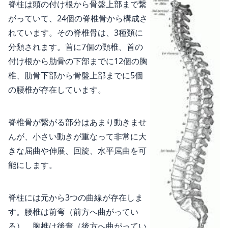
脊柱は頭の付け根から骨盤上部まで繋
がっていて、24個の脊椎骨から構成さ
れています。その脊椎骨は、3種類に
分類されます。首に7個の頸椎、首の
付け根から肋骨の下部までに12個の胸
椎、肋骨下部から骨盤上部までに5個
の腰椎が存在しています。
脊椎骨が繋がる部分はあまり動きませ
んが、小さい動きが重なって非常に大
きな屈曲や伸展、回旋、水平屈曲を可
能にします。
脊柱には元から3つの曲線が存在しま
す。腰椎は前弯（前方へ曲がってい
る）、胸椎は後弯（後方へ曲がってい