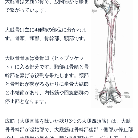
大腿骨は太腿の骨で、股関節から膝ま
で繋がっています。
大腿骨は主に4種類の部位に分かれま
す。骨頭、頸部、骨幹部、顆部です。
大腿骨骨頭は寛骨臼（ヒップソケッ
ト）に入る部分です。頸部は骨頭と骨
幹部を繋げる役割を果たします。頸部
と骨幹部が繋がるあたりに坐骨大結節
と小結節があり、内転筋や回旋筋群の
停止部となります。
広筋（大腿直筋を除いた残り3つの大腿四頭筋）は、大腿
骨骨幹部が起始部で、大殿筋は骨幹部後部・側部が停止部
です。大腿骨の長さは、膝と股関節のモーメントアームに