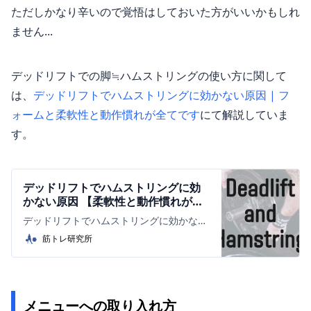
ただしかなり辛いので覚悟はしておいた方がいいかもしれ
ません...
デッドリフトでの脚≒ハムストリングの使い方に関して
は、
デッドリフトでハムストリングに効かない原因 | フ
ォームと柔軟性と動作慣れが全てです
にて解説していま
す。
デッドリフトでハムストリングに効
かない原因 【柔軟性と動作慣れが全
て】 | 筋トレ研究所
デッドリフトでハムストリングに効かない
で、腰にばっか筋肉痛がきてしまう方々
筋トレ研究所
へ。正しいやり方でやれば、腰への負担を
軽減させ、さらに脚を強化できます。本記
事では、デッドリフトを修正する3つのポ
イントを解説しています。
メニューへの取り入れ方