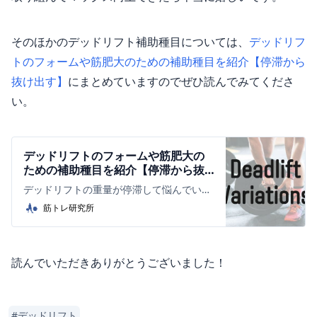
そのほかのデッドリフト補助種目については、
デッドリフ
トのフォームや筋肥大のための補助種目を紹介【停滞から
抜け出す】
にまとめていますのでぜひ読んでみてくださ
い。
デッドリフトのフォームや筋肥大の
ための補助種目を紹介【停滞から抜
け出す】 | 筋トレ研究所
デッドリフトの重量が停滞して悩んでい
る、腰への負担が大きくてこれ以上はデッ
筋トレ研究所
ドリフトできない、という方々。そろそろ
補助種目を真剣に考えなければいけないタ
イミングかもしれません。 本記事では、デ
ッドリフトの重量を伸ばすため、 ...
読んでいただきありがとうございました！
#
デッドリフト