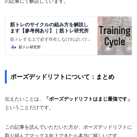
の記事にて解説しています。
筋トレのサイクルの組み方を解説し
ます【参考例あり】 | 筋トレ研究所
筋トレする上で必ず存在しなければいけな
いのが、トレーニングメニューです。 そし
筋トレ研究所
て当然ながら、結果を出す人程効果的で理
にかなったトレーニングをしています。 そ
のトレーニングメニュー作成の基礎となる
のが、トレーニングサイクル ...
ポーズデッドリフトについて：まとめ
伝えたいことは、
「ポーズデッドリフトはまじ最強です」
ということだけです。
この記事を読んでいただいた方が、ポーズデッドリフトに
取り組んでマックス向上できたら本当に嬉しいです。