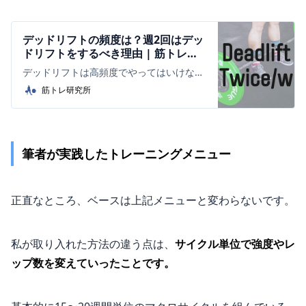
デッドリフトの頻度は？週2回はデッ
ドリフトをするべき理由 | 筋トレ研
究所
デッドリフトは高頻度でやってはいけない
と思っていませんか？実はそれが停滞の原
筋トレ研究所
因かもしれません。フォームやメニューを
しっかりしていればデッドリフトも高頻度
が可能です。本記事でそのやり方を説明し
ます。
筆者が実践したトレーニングメニュー
正直なところ、ベースは上記メニューと変わらないです。
私が取り入れた方法の違う点は、
サイクル単位で強度やレ
ップ数を変えていったことです。